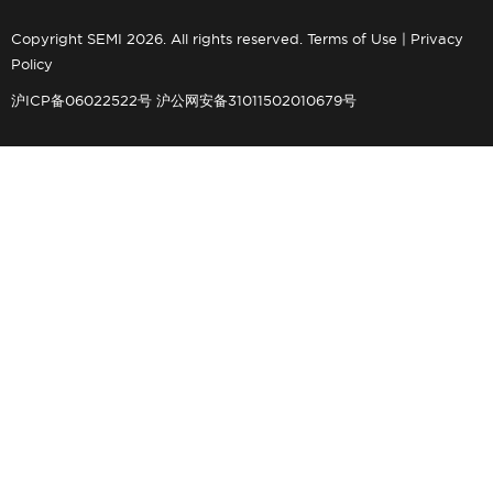
Copyright SEMI 2026. All rights reserved.
Terms of Use
|
Privacy
Policy
沪ICP备06022522号
沪公网安备31011502010679号