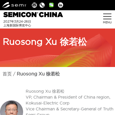
Linkedin
2027年3月24-26日
MENU
上海新国际博览中心
Ruosong Xu 徐若松
首页
Ruosong Xu 徐若松
Ruosong Xu 徐若松
VP, Chairman & President of China region,
Kokusai-Electric Corp
Vice Chairman & Secretary-General of Truth
Semi Group