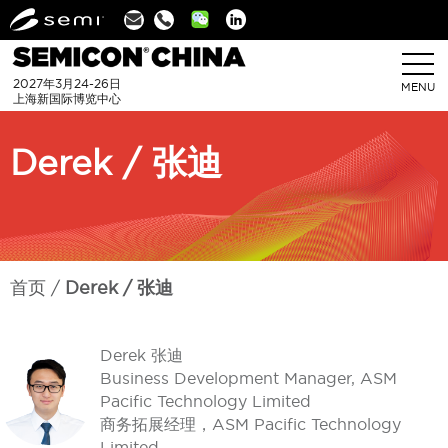
Linkedin
2027年3月24-26日
MENU
上海新国际博览中心
Derek / 张迪
首页
Derek / 张迪
Derek 张迪
Business Development Manager, ASM
Pacific Technology Limited
商务拓展经理，ASM Pacific Technology
Limited