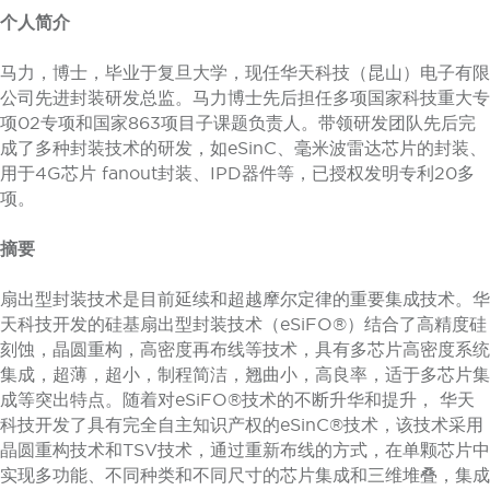
个人简介
马力，博士，毕业于复旦大学，现任华天科技（昆山）电子有限
公司先进封装研发总监。马力博士先后担任多项国家科技重大专
项02专项和国家863项目子课题负责人。带领研发团队先后完
成了多种封装技术的研发，如eSinC、毫米波雷达芯片的封装、
用于4G芯片 fanout封装、IPD器件等，已授权发明专利20多
项。
摘要
扇出型封装技术是目前延续和超越摩尔定律的重要集成技术。华
天科技开发的硅基扇出型封装技术（eSiFO®）结合了高精度硅
刻蚀，晶圆重构，高密度再布线等技术，具有多芯片高密度系统
集成，超薄，超小，制程简洁，翘曲小，高良率，适于多芯片集
成等突出特点。随着对eSiFO®技术的不断升华和提升， 华天
科技开发了具有完全自主知识产权的eSinC®技术，该技术采用
晶圆重构技术和TSV技术，通过重新布线的方式，在单颗芯片中
实现多功能、不同种类和不同尺寸的芯片集成和三维堆叠，集成