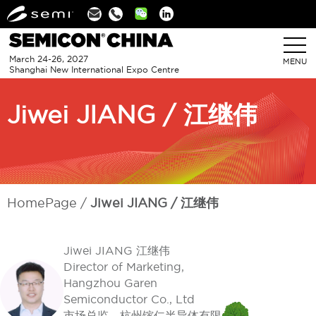
Linkedin
March 24-26, 2027
MENU
Shanghai New International Expo Centre
Jiwei JIANG / 江继伟
HomePage
Jiwei JIANG / 江继伟
Jiwei JIANG 江继伟
Director of Marketing,
Hangzhou Garen
Semiconductor Co., Ltd
市场总监，杭州镓仁半导体有限